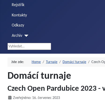
Rejstřík
Kontakty
Odkazy
Archiv
Vyhledávání...
Jste zde:
Home
Turnaje
Domácí turnaje
Czech Op
Domácí turnaje
Czech Open Pardubice 2023 - 
Zveřejněno: 16. červenec 2023