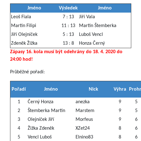
Jméno
Výsledek
Jméno
Leoš Fiala
7 : 13
Jiří Vala
Martin Filipi
11 : 13
Martin Štemberka
Jiří Olejníček
5 : 13
Luboš Vencl
Zdeněk Žižka
13 : 8
Honza Černý
Zápasy 16. kola musí být odehrány do 18. 4. 2020 do
24:00 hod!
Průběžné pořadí:
Pořadí
Jméno
Nick
Výhra
Proh
1
Černý Honza
anezka
9
5
2
Štemberka Martin
Marstem
9
5
3
Olejníček Jiří
Morfeus
9
6
4
Žižka Zdeněk
XZet24
8
6
5
Vencl Luboš
Elnino83
8
6