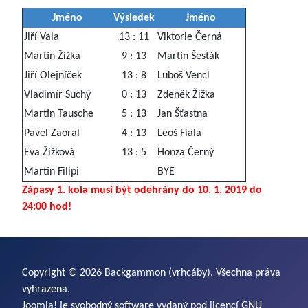
Jméno
Výsledek
Jméno
Jiří Vala
13 : 11
Viktorie Černá
Martin Žižka
9 : 13
Martin Šesták
Jiří Olejníček
13 : 8
Luboš Vencl
Vladimír Suchý
0 : 13
Zdeněk Žižka
Martin Tausche
5 : 13
Jan Šťastna
Pavel Zaoral
4 : 13
Leoš Fiala
Eva Žižková
13 : 5
Honza Černý
Martin Filipi
BYE
Zápasy 1. kola musí být odehrány do 10. 1. 2019 do
24:00 hod!
Copyright © 2026 Backgammon (vrhcáby). Všechna práva
vyhrazena.
Joomla!
je svobodný software vydaný pod licencí
GNU