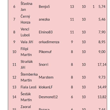
Šťastna
6
Benjo5
13
10
1
5,74
Jan
Černý
7
anezka
11
10
5,46
Honza
Vencl
8
Elnino83
11
10
7,90
Luboš
9
Vala Jiří
orkadimenza
9
10
8,95
Filipi
10
Pikomuf
8
10
9,00
Martin
Straňák
11
Snorri
8
10
17,14
Jiří
Štemberka
12
Marstem
8
10
9,73
Martin
13
Fiala Leoš
klokanLF
8
10
14,49
Šesták
14
Desmond12
6
10
13,82
Martin
Zaoral