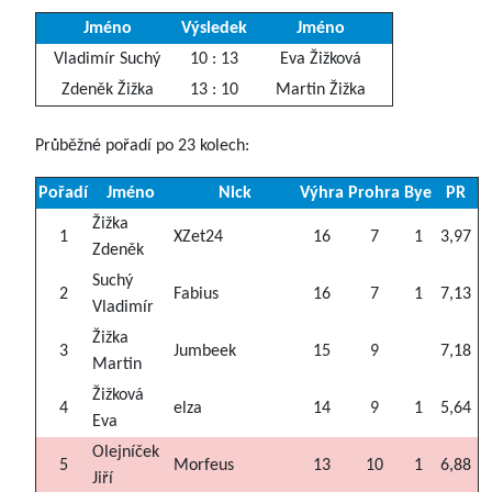
Jméno
Výsledek
Jméno
Vladimír Suchý
10 : 13
Eva Žižková
Zdeněk Žižka
13 : 10
Martin Žižka
Průběžné pořadí po 23 kolech:
Pořadí
Jméno
Nick
Výhra
Prohra
Bye
PR
Žižka
1
XZet24
16
7
1
3,97
Zdeněk
Suchý
2
Fabius
16
7
1
7,13
Vladimír
Žižka
3
Jumbeek
15
9
7,18
Martin
Žižková
4
elza
14
9
1
5,64
Eva
Olejníček
5
Morfeus
13
10
1
6,88
Jiří