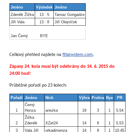
Jméno
Výsledek
Jméno
Zdeněk Žižka
13 : 5
Tamaz Gongadze
Jiří Vala
13 : 8
Jiří Olejníček
Jan Černý
BYE
Celkový přehled najdete na
ftbgsystem.com
.
Zápasy 24. kola musí být odehrány do 14. 6. 2015 do
24:00 hod!
Průběžné pořadí po 23 kolech:
Pořadí
Jméno
Nick
Výhra
Prohra
Bye
PR
Černý
1
Honza
anezka
19
3
1
5,54
Žižka
2
Zdeněk
XZet24
14
8
1
5,53
3
Vala Jiří
orkadimenza
14
8
1
10,45