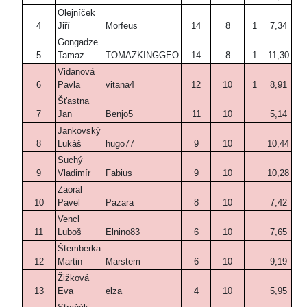
Olejníček
4
Jiří
Morfeus
14
8
1
7,34
Gongadze
5
Tamaz
TOMAZKINGGEO
14
8
1
11,30
Vidanová
6
Pavla
vitana4
12
10
1
8,91
Šťastna
7
Jan
Benjo5
11
10
5,14
Jankovský
8
Lukáš
hugo77
9
10
10,44
Suchý
9
Vladimír
Fabius
9
10
10,28
Zaoral
10
Pavel
Pazara
8
10
7,42
Vencl
11
Luboš
Elnino83
6
10
7,65
Štemberka
12
Martin
Marstem
6
10
9,19
Žižková
13
Eva
elza
4
10
5,95