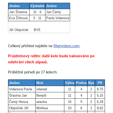
Jméno
Výsledek
Jméno
Jan Šťastna
11 : 6
Jan Černý
Eva Žižková
5 : 11
Pavla Vidanová
Jiří Olejníček
BYE
Celkový přehled najdete na
ftbgsystem.com
.
Prázdninový režim: další kolo bude nalosováno po
odehrání všech zápasů.
Průběžné pořadí po 17 kolech:
Jméno
Nick
Výhra
Prohra
Bye
PR
Vidanová Pavla
vitana4
11
4
2
8,75
Šťastna Jan
Benjo5
11
4
2
5,15
Černý Honza
anezka
10
5
2
6,29
Olejníček Jiří
Morfeus
10
6
2
8,62