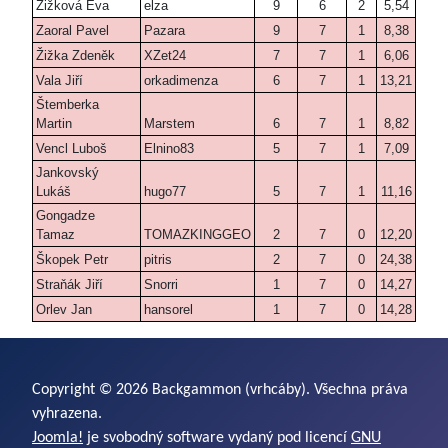
Žižková Eva
elza
9
6
2
5,54
Zaoral Pavel
Pazara
9
7
1
8,38
Žižka Zdeněk
XZet24
7
7
1
6,06
Vala Jiří
orkadimenza
6
7
1
13,21
Štemberka
Martin
Marstem
6
7
1
8,82
Vencl Luboš
Elnino83
5
7
1
7,09
Jankovský
Lukáš
hugo77
5
7
1
11,16
Gongadze
Tamaz
TOMAZKINGGEO
2
7
0
12,20
Škopek Petr
pitris
2
7
0
24,38
Straňák Jiří
Snorri
1
7
0
14,27
Orlev Jan
hansorel
1
7
0
14,28
Copyright © 2026 Backgammon (vrhcáby). Všechna práva
vyhrazena.
Joomla!
je svobodný software vydaný pod licencí
GNU